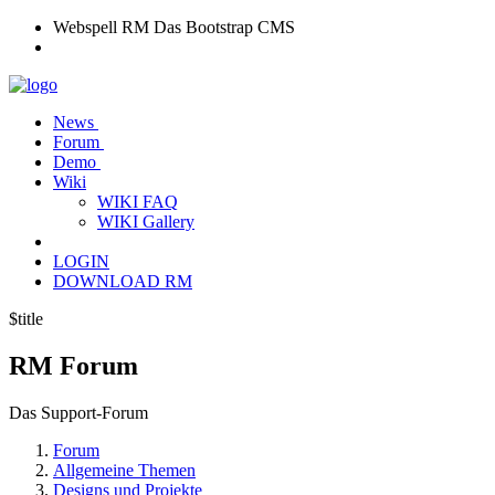
Webspell RM
Das Bootstrap CMS
News
Forum
Demo
Wiki
WIKI FAQ
WIKI Gallery
LOGIN
DOWNLOAD RM
$title
RM
Forum
Das Support-Forum
Forum
Allgemeine Themen
Designs und Projekte