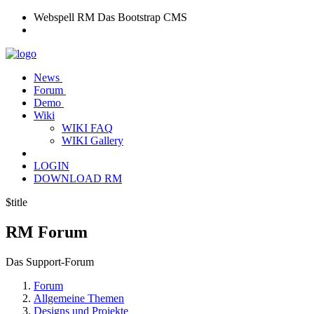
Webspell RM
Das Bootstrap CMS
News
Forum
Demo
Wiki
WIKI FAQ
WIKI Gallery
LOGIN
DOWNLOAD RM
$title
RM
Forum
Das Support-Forum
Forum
Allgemeine Themen
Designs und Projekte