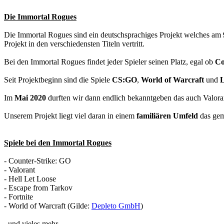
Die Immortal Rogues
Die Immortal Rogues sind ein deutschsprachiges Projekt welches am
Projekt in den verschiedensten Titeln vertritt.
Bei den Immortal Rogues findet jeder Spieler seinen Platz, egal ob
Co
Seit Projektbeginn sind die Spiele
CS:GO
,
World of Warcraft
und
L
Im
Mai 2020
durften wir dann endlich bekanntgeben das auch Valora
Unserem Projekt liegt viel daran in einem
familiären Umfeld
das ge
Spiele bei den Immortal Rogues
- Counter-Strike: GO
- Valorant
- Hell Let Loose
- Escape from Tarkov
- Fortnite
- World of Warcraft (Gilde:
Depleto GmbH
)
..und vieles mehr