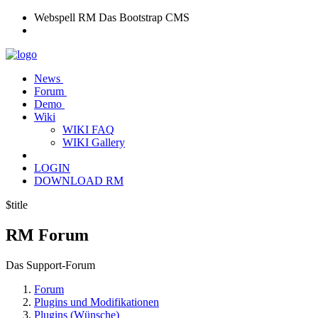
Webspell RM
Das Bootstrap CMS
News
Forum
Demo
Wiki
WIKI FAQ
WIKI Gallery
LOGIN
DOWNLOAD RM
$title
RM
Forum
Das Support-Forum
Forum
Plugins und Modifikationen
Plugins (Wünsche)