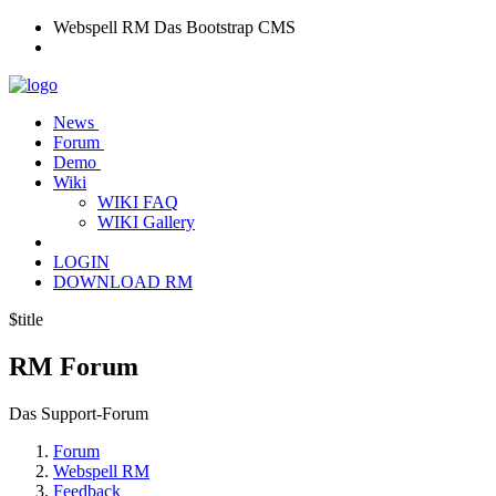
Webspell RM
Das Bootstrap CMS
News
Forum
Demo
Wiki
WIKI FAQ
WIKI Gallery
LOGIN
DOWNLOAD RM
$title
RM
Forum
Das Support-Forum
Forum
Webspell RM
Feedback