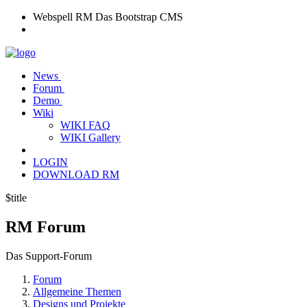
Webspell RM
Das Bootstrap CMS
News
Forum
Demo
Wiki
WIKI FAQ
WIKI Gallery
LOGIN
DOWNLOAD RM
$title
RM
Forum
Das Support-Forum
Forum
Allgemeine Themen
Designs und Projekte