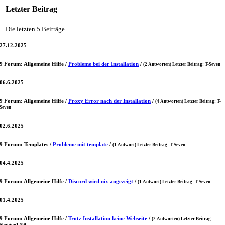
Letzter Beitrag
Die letzten 5 Beiträge
27.12.2025
9 Forum: Allgemeine Hilfe /
Probleme bei der Installation
/
(
2
Antworten) Letzter Beitrag:
T-Seven
06.6.2025
9 Forum: Allgemeine Hilfe /
Proxy Error nach der Installation
/
(
4
Antworten) Letzter Beitrag:
T-
Seven
02.6.2025
9 Forum: Templates /
Probleme mit template
/
(
1
Antwort) Letzter Beitrag:
T-Seven
04.4.2025
9 Forum: Allgemeine Hilfe /
Discord wird nix angezeigt
/
(
1
Antwort) Letzter Beitrag:
T-Seven
01.4.2025
9 Forum: Allgemeine Hilfe /
Trotz Installation keine Webseite
/
(
2
Antworten) Letzter Beitrag:
Shotgun1709