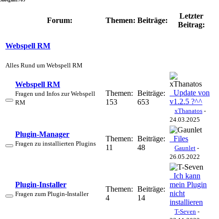
Letzter
Forum:
Themen:
Beiträge:
Beitrag:
Webspell RM
Alles Rund um Webspell RM
Webspell RM
Update von
Themen:
Beiträge:
Fragen und Infos zur Webspell
v1.2.5 ?^^
153
653
RM
xThanatos
-
24.03.2025
Plugin-Manager
Themen:
Beiträge:
Files
Fragen zu installierten Plugins
11
48
Gaunlet
-
26.05.2022
Ich kann
Plugin-Installer
mein Plugin
Themen:
Beiträge:
nicht
Fragen zum Plugin-Installer
4
14
installieren
T-Seven
-