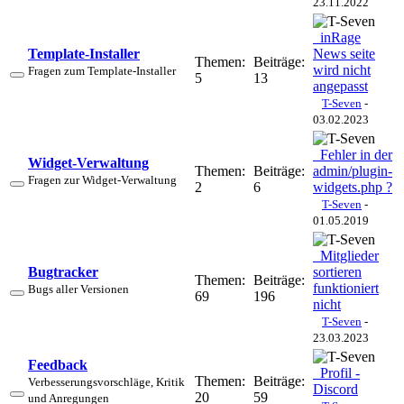
23.11.2022
inRage
Template-Installer
News seite
Themen:
Beiträge:
wird nicht
Fragen zum Template-Installer
5
13
angepasst
T-Seven
-
03.02.2023
Fehler in der
Widget-Verwaltung
Themen:
Beiträge:
admin/plugin-
Fragen zur Widget-Verwaltung
2
6
widgets.php ?
T-Seven
-
01.05.2019
Mitglieder
Bugtracker
sortieren
Themen:
Beiträge:
funktioniert
Bugs aller Versionen
69
196
nicht
T-Seven
-
23.03.2023
Feedback
Profil -
Themen:
Beiträge:
Verbesserungsvorschläge, Kritik
Discord
20
59
und Anregungen