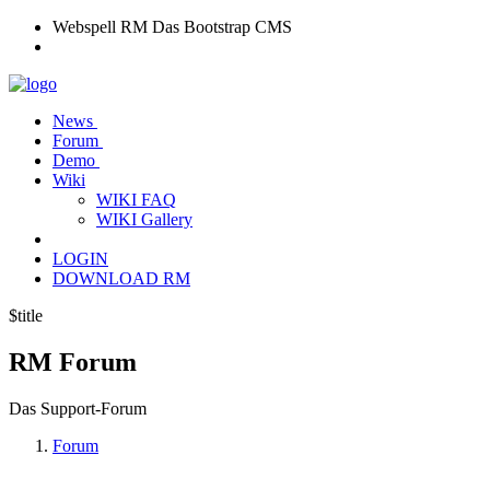
Webspell RM
Das Bootstrap CMS
News
Forum
Demo
Wiki
WIKI FAQ
WIKI Gallery
LOGIN
DOWNLOAD RM
$title
RM
Forum
Das Support-Forum
Forum