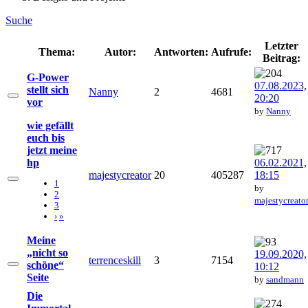
Suche
Letzter
Thema:
Autor:
Antworten:
Aufrufe:
Beitrag:
G-Power
07.08.2023,
stellt sich
Nanny
2
4681
20:20
vor
by
Nanny
wie gefällt
euch bis
jetzt meine
hp
06.02.2021,
majestycreator
20
405287
18:15
1
by
2
majestycreato
3
›
»
Meine
„nicht so
19.09.2020,
terrenceskill
3
7154
schöne“
10:12
Seite
by
sandmann
Die