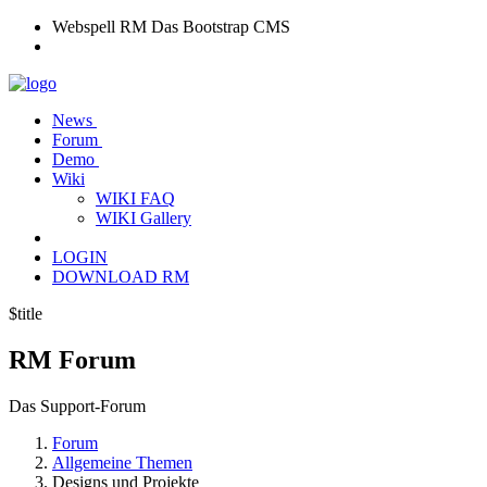
Webspell RM
Das Bootstrap CMS
News
Forum
Demo
Wiki
WIKI FAQ
WIKI Gallery
LOGIN
DOWNLOAD RM
$title
RM
Forum
Das Support-Forum
Forum
Allgemeine Themen
Designs und Projekte