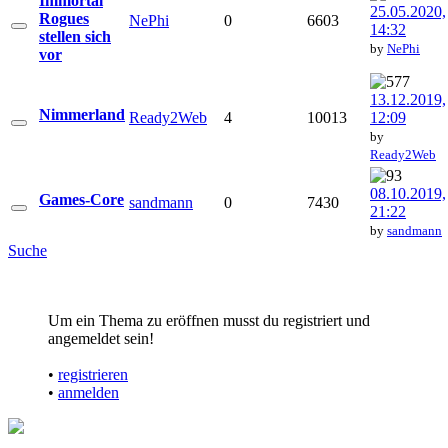
Immortal
25.05.2020,
Rogues
NePhi
0
6603
14:32
stellen sich
by
NePhi
vor
13.12.2019,
Nimmerland
Ready2Web
4
10013
12:09
by
Ready2Web
08.10.2019,
Games-Core
sandmann
0
7430
21:22
by
sandmann
Suche
Um ein Thema zu eröffnen musst du registriert und
angemeldet sein!
•
registrieren
•
anmelden