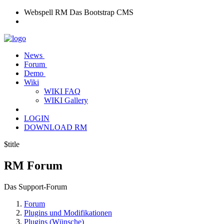
Webspell RM
Das Bootstrap CMS
News
Forum
Demo
Wiki
WIKI FAQ
WIKI Gallery
LOGIN
DOWNLOAD RM
$title
RM
Forum
Das Support-Forum
Forum
Plugins und Modifikationen
Plugins (Wünsche)