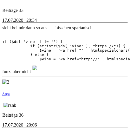
Beiträge 33
17.07.2020 | 20:34
sieht bei mir dann so aus...... bisschen spartanisch.....
if ($ds[ 'vine' ] != '') {

            if (stristr($ds[ 'vine' ], "https://")) {

                $vine = '<a href="' . htmlspecialchars(
            } else {

                $vine = '<a href="http://' . htmlspecia
funzt aber nicht
Argu
Beiträge 36
17.07.2020 | 20:06