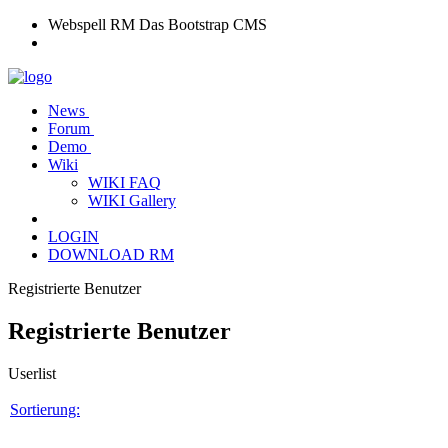
Webspell RM
Das Bootstrap CMS
News
Forum
Demo
Wiki
WIKI FAQ
WIKI Gallery
LOGIN
DOWNLOAD RM
Registrierte Benutzer
Registrierte Benutzer
Userlist
Sortierung: