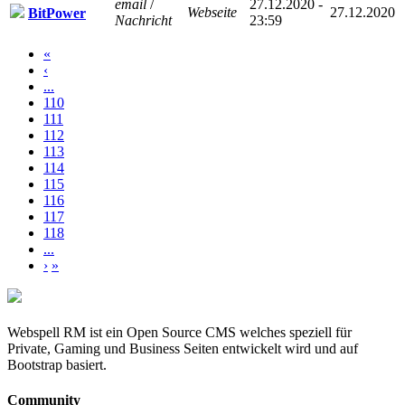
email
/
27.12.2020 -
Webseite
27.12.2020
BitPower
Nachricht
23:59
«
‹
...
110
111
112
113
114
115
116
117
118
...
›
»
Webspell RM ist ein Open Source CMS welches speziell für
Private, Gaming und Business Seiten entwickelt wird und auf
Bootstrap basiert.
Community