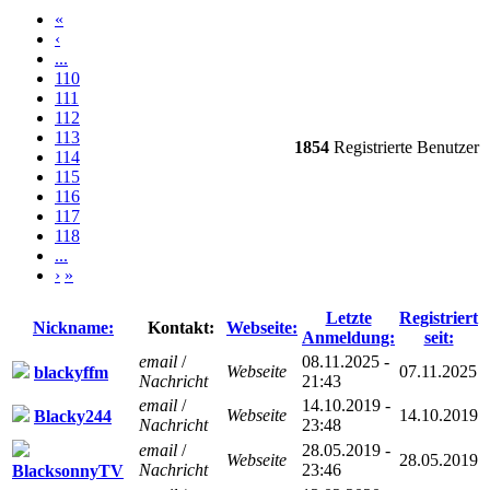
«
‹
...
110
111
112
113
1854
Registrierte Benutzer
114
115
116
117
118
...
›
»
Letzte
Registriert
Nickname:
Kontakt:
Webseite:
Anmeldung:
seit:
email
/
08.11.2025 -
Webseite
07.11.2025
blackyffm
Nachricht
21:43
email
/
14.10.2019 -
Webseite
14.10.2019
Blacky244
Nachricht
23:48
email
/
28.05.2019 -
Webseite
28.05.2019
Nachricht
23:46
BlacksonnyTV