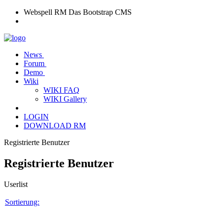
Webspell RM
Das Bootstrap CMS
News
Forum
Demo
Wiki
WIKI FAQ
WIKI Gallery
LOGIN
DOWNLOAD RM
Registrierte Benutzer
Registrierte Benutzer
Userlist
Sortierung: