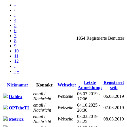
«
‹
...
4
5
6
7
1854
Registrierte Benutzer
8
9
10
11
12
...
›
»
Letzte
Registriert
Nickname:
Kontakt:
Webseite:
Anmeldung:
seit:
email
/
06.03.2019 -
Webseite
06.03.2019
Dahlex
Nachricht
17:06
email
/
04.10.2025 -
Webseite
07.03.2019
OPTtheTI
Nachricht
20:36
email
/
08.03.2019 -
Webseite
08.03.2019
Metricz
Nachricht
22:25