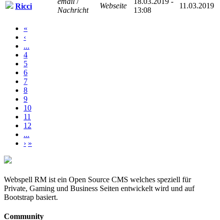
email
/
18.03.2019 -
Webseite
11.03.2019
Ricci
Nachricht
13:08
«
‹
...
4
5
6
7
8
9
10
11
12
...
›
»
Webspell RM ist ein Open Source CMS welches speziell für
Private, Gaming und Business Seiten entwickelt wird und auf
Bootstrap basiert.
Community