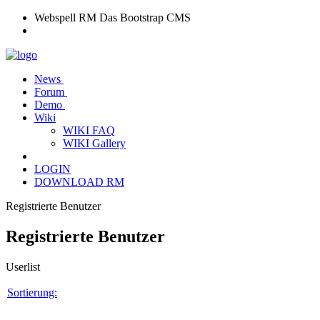
Webspell RM
Das Bootstrap CMS
News
Forum
Demo
Wiki
WIKI FAQ
WIKI Gallery
LOGIN
DOWNLOAD RM
Registrierte Benutzer
Registrierte Benutzer
Userlist
Sortierung: