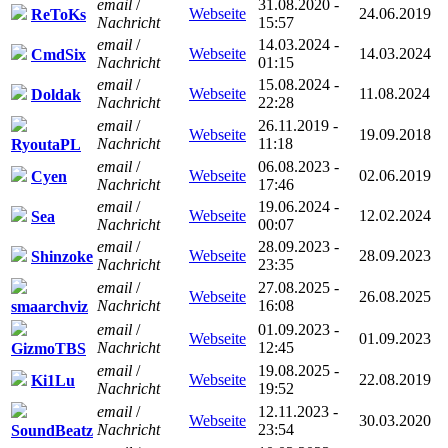
email
/
31.08.2020 -
Webseite
24.06.2019
ReToKs
Nachricht
15:57
email
/
14.03.2024 -
Webseite
14.03.2024
CmdSix
Nachricht
01:15
email
/
15.08.2024 -
Webseite
11.08.2024
Doldak
Nachricht
22:28
email
/
26.11.2019 -
Webseite
19.09.2018
Nachricht
11:18
RyoutaPL
email
/
06.08.2023 -
Webseite
02.06.2019
Cyen
Nachricht
17:46
email
/
19.06.2024 -
Webseite
12.02.2024
Sea
Nachricht
00:07
email
/
28.09.2023 -
Webseite
28.09.2023
Shinzoke
Nachricht
23:35
email
/
27.08.2025 -
Webseite
26.08.2025
Nachricht
16:08
smaarchviz
email
/
01.09.2023 -
Webseite
01.09.2023
Nachricht
12:45
GizmoTBS
email
/
19.08.2025 -
Webseite
22.08.2019
Ki1Lu
Nachricht
19:52
email
/
12.11.2023 -
Webseite
30.03.2020
Nachricht
23:54
SoundBeatz