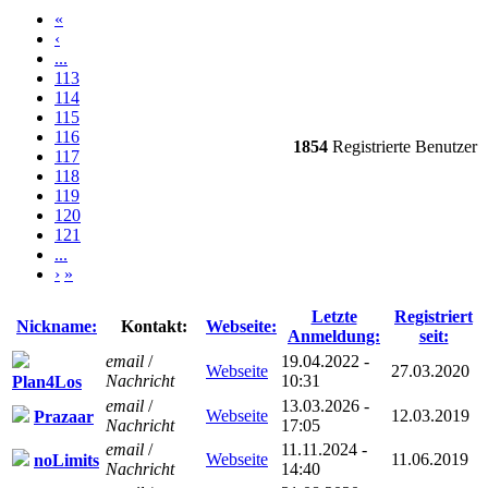
«
‹
...
113
114
115
116
1854
Registrierte Benutzer
117
118
119
120
121
...
›
»
Letzte
Registriert
Nickname:
Kontakt:
Webseite:
Anmeldung:
seit:
email
/
19.04.2022 -
Webseite
27.03.2020
Nachricht
10:31
Plan4Los
email
/
13.03.2026 -
Webseite
12.03.2019
Prazaar
Nachricht
17:05
email
/
11.11.2024 -
Webseite
11.06.2019
noLimits
Nachricht
14:40