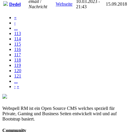
email
/
10.03.2023 -
Webseite
15.09.2018
Dedel
Nachricht
21:43
«
‹
...
113
114
115
116
117
118
119
120
121
...
›
»
Webspell RM ist ein Open Source CMS welches speziell für
Private, Gaming und Business Seiten entwickelt wird und auf
Bootstrap basiert.
Community