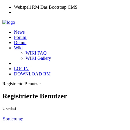
Webspell RM
Das Bootstrap CMS
News
Forum
Demo
Wiki
WIKI FAQ
WIKI Gallery
LOGIN
DOWNLOAD RM
Registrierte Benutzer
Registrierte Benutzer
Userlist
Sortierung: