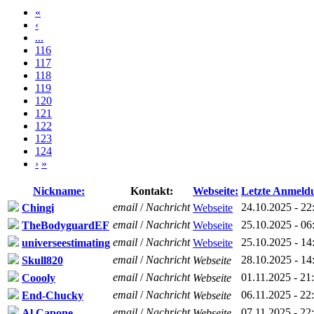
«
‹
...
116
117
118
119
120
121
122
123
124
›
»
Nickname:
Kontakt:
Webseite:
Letzte Anmeld
email
/
Nachricht
24.10.2025 - 22
Chingi
Webseite
email
/
Nachricht
25.10.2025 - 06
TheBodyguardEF
Webseite
email
/
Nachricht
25.10.2025 - 14
universeestimating
Webseite
email
/
Nachricht
28.10.2025 - 14
Skull820
Webseite
email
/
Nachricht
01.11.2025 - 21
Coooly
Webseite
email
/
Nachricht
06.11.2025 - 22
End-Chucky
Webseite
email
/
Nachricht
07.11.2025 - 22
Al Capone
Webseite