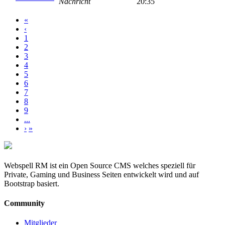
Nachricht
20:35
«
‹
1
2
3
4
5
6
7
8
9
...
›
»
Webspell RM ist ein Open Source CMS welches speziell für
Private, Gaming und Business Seiten entwickelt wird und auf
Bootstrap basiert.
Community
Mitglieder