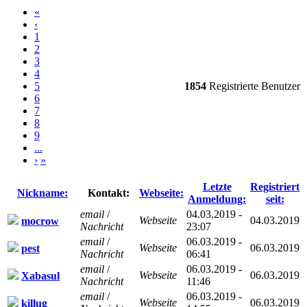
«
‹
1
2
3
4
5
1854
Registrierte Benutzer
6
7
8
9
...
›
»
Letzte
Registriert
Nickname:
Kontakt:
Webseite:
Anmeldung:
seit:
email
/
04.03.2019 -
Webseite
04.03.2019
mocrow
Nachricht
23:07
email
/
06.03.2019 -
Webseite
06.03.2019
pest
Nachricht
06:41
email
/
06.03.2019 -
Webseite
06.03.2019
Xabasul
Nachricht
11:46
email
/
06.03.2019 -
Webseite
06.03.2019
killug