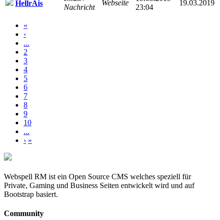
Webseite
19.03.2019
HellrAis
Nachricht
23:04
«
‹
...
2
3
4
5
6
7
8
9
10
...
›
»
Webspell RM ist ein Open Source CMS welches speziell für
Private, Gaming und Business Seiten entwickelt wird und auf
Bootstrap basiert.
Community