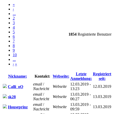
«
‹
...
2
3
4
5
1854
Registrierte Benutzer
6
7
8
9
10
...
›
»
Letzte
Registriert
Nickname:
Kontakt:
Webseite:
Anmeldung:
seit:
email
/
12.03.2019 -
Webseite
12.03.2019
Calli_oO
Nachricht
13:23
email
/
13.03.2019 -
Webseite
13.03.2019
sk28
Nachricht
06:27
email
/
13.03.2019 -
Webseite
13.03.2019
Houseprinz
Nachricht
09:59