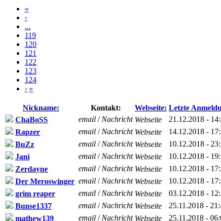
«
‹
...
119
120
121
122
123
124
›
»
Nickname:
Kontakt:
Webseite:
Letzte Anmeld
email
/
Nachricht
21.12.2018 - 14
ChaBoSS
Webseite
email
/
Nachricht
14.12.2018 - 17
Rapzer
Webseite
email
/
Nachricht
10.12.2018 - 23
BuZz
Webseite
email
/
Nachricht
10.12.2018 - 19
Jani
Webseite
email
/
Nachricht
10.12.2018 - 17
Zerdayne
Webseite
email
/
Nachricht
10.12.2018 - 17
Der Meroswinger
Webseite
email
/
Nachricht
03.12.2018 - 12
grim reaper
Webseite
email
/
Nachricht
25.11.2018 - 21
Bunse1337
Webseite
email
/
Nachricht
25.11.2018 - 06
mathew139
Webseite