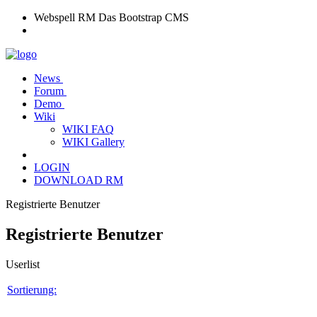
Webspell RM
Das Bootstrap CMS
News
Forum
Demo
Wiki
WIKI FAQ
WIKI Gallery
LOGIN
DOWNLOAD RM
Registrierte Benutzer
Registrierte Benutzer
Userlist
Sortierung: