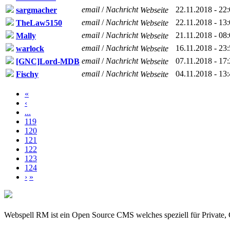
email
/
Nachricht
22.11.2018 - 22
sargmacher
Webseite
email
/
Nachricht
22.11.2018 - 13
TheLaw5150
Webseite
email
/
Nachricht
21.11.2018 - 08
Mally
Webseite
email
/
Nachricht
16.11.2018 - 23
warlock
Webseite
email
/
Nachricht
07.11.2018 - 17
[GNC]Lord-MDB
Webseite
email
/
Nachricht
04.11.2018 - 13
Fischy
Webseite
«
‹
...
119
120
121
122
123
124
›
»
Webspell RM ist ein Open Source CMS welches speziell für Private, 