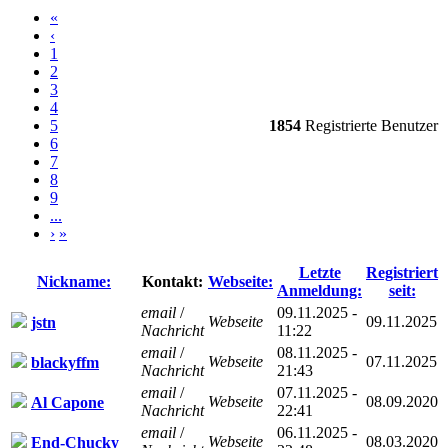
«
‹
1
2
3
4
5
1854
Registrierte Benutzer
6
7
8
9
...
›
»
Letzte
Registriert
Nickname:
Kontakt:
Webseite:
Anmeldung:
seit:
email
/
09.11.2025 -
Webseite
09.11.2025
jstn
Nachricht
11:22
email
/
08.11.2025 -
Webseite
07.11.2025
blackyffm
Nachricht
21:43
email
/
07.11.2025 -
Webseite
08.09.2020
Al Capone
Nachricht
22:41
email
/
06.11.2025 -
Webseite
08.03.2020
End-Chucky