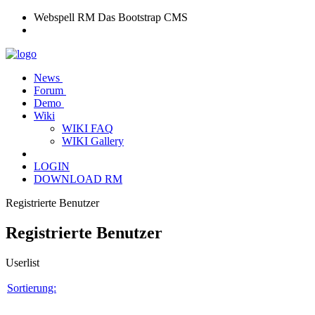
Webspell RM
Das Bootstrap CMS
News
Forum
Demo
Wiki
WIKI FAQ
WIKI Gallery
LOGIN
DOWNLOAD RM
Registrierte Benutzer
Registrierte Benutzer
Userlist
Sortierung: