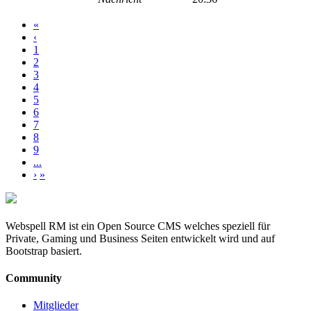
«
‹
1
2
3
4
5
6
7
8
9
...
›
»
Webspell RM ist ein Open Source CMS welches speziell für
Private, Gaming und Business Seiten entwickelt wird und auf
Bootstrap basiert.
Community
Mitglieder