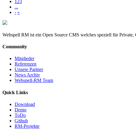
123
...
›
»
Webspell RM ist ein Open Source CMS welches speziell für Private, 
Community
Mitglieder
Referenzen
Unsere Partner
News Archiv
Webspell-RM Team
Quick Links
Download
Demo
ToDo
Github
RM-Projekte