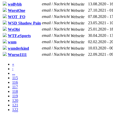
email
/
Nachricht
13.08.2020 - 1
wolfybh
Webseite
email
/
Nachricht
27.10.2021 - 0
WorstOne
Webseite
email
/
Nachricht
07.08.2020 - 1
WOT_FO
Webseite
email
/
Nachricht
23.05.2021 - 1
WSD Shadow Pain
Webseite
email
/
Nachricht
25.01.2020 - 1
WsObi
Webseite
email
/
Nachricht
30.04.2020 - 1
WTF.eSports
Webseite
email
/
Nachricht
02.02.2020 - 2
wum
Webseite
email
/
Nachricht
10.03.2020 - 0
wunderkind
Webseite
email
/
Nachricht
22.09.2021 - 0
Wurso1111
Webseite
«
‹
...
115
116
117
118
119
120
121
122