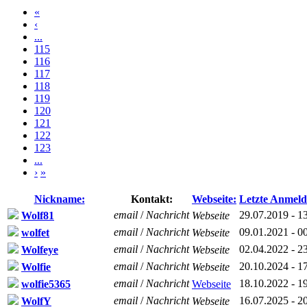
«
‹
...
115
116
117
118
119
120
121
122
123
...
›
»
Nickname:
Kontakt:
Webseite:
Letzte Anmel
email
/
Nachricht
29.07.2019 - 1
Wolf81
Webseite
email
/
Nachricht
09.01.2021 - 0
wolfet
Webseite
email
/
Nachricht
02.04.2022 - 2
Wolfeye
Webseite
email
/
Nachricht
20.10.2024 - 1
Wolfie
Webseite
email
/
Nachricht
18.10.2022 - 1
wolfie5365
Webseite
email
/
Nachricht
16.07.2025 - 2
WolfY
Webseite