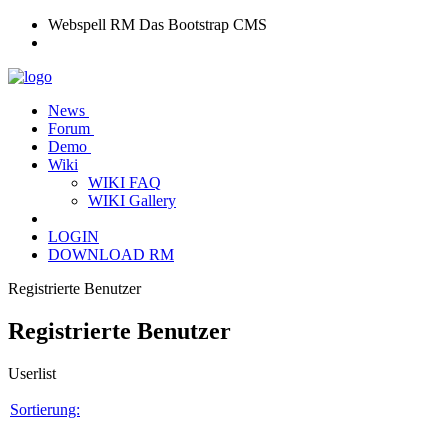
Webspell RM
Das Bootstrap CMS
News
Forum
Demo
Wiki
WIKI FAQ
WIKI Gallery
LOGIN
DOWNLOAD RM
Registrierte Benutzer
Registrierte Benutzer
Userlist
Sortierung: