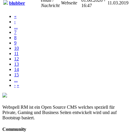
email
/
01.06.2026 -
Webseite
11.03.2019
blubber
Nachricht
16:47
«
‹
...
7
8
9
10
11
12
13
14
15
...
›
»
Webspell RM ist ein Open Source CMS welches speziell für
Private, Gaming und Business Seiten entwickelt wird und auf
Bootstrap basiert.
Community