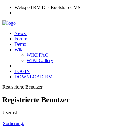
Webspell RM
Das Bootstrap CMS
News
Forum
Demo
Wiki
WIKI FAQ
WIKI Gallery
LOGIN
DOWNLOAD RM
Registrierte Benutzer
Registrierte Benutzer
Userlist
Sortierung: