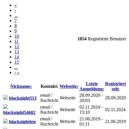
«
‹
...
7
8
9
10
1854
Registrierte Benutzer
11
12
13
14
15
...
›
»
Letzte
Registriert
Nickname:
Kontakt:
Webseite:
Anmeldung:
seit:
email
/
28.09.2020 -
Webseite
28.09.2020
blacknight513
Nachricht
20:03
email
/
02.11.2024 -
Webseite
02.11.2024
Nachricht
15:10
blacknight54682
email
/
21.06.2019 -
Webseite
21.06.2019
blacknightten
Nachricht
01:11