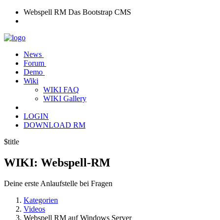
Webspell RM
Das Bootstrap CMS
News
Forum
Demo
Wiki
WIKI FAQ
WIKI Gallery
LOGIN
DOWNLOAD RM
$title
WIKI:
Webspell-RM
Deine erste Anlaufstelle bei Fragen
Kategorien
Videos
Webspell RM auf Windows Server