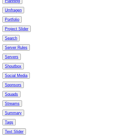
Planning
Umfragen
Portfolio
Project Slider
Search
Server Rules
Servers
Shoutbox
Social Media
Sponsors
Squads
Streams
Summary
Tags
Text Slider