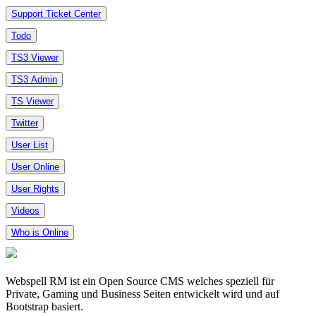
Support Ticket Center
Todo
TS3 Viewer
TS3 Admin
TS Viewer
Twitter
User List
User Online
User Rights
Videos
Who is Online
Webspell RM ist ein Open Source CMS welches speziell für
Private, Gaming und Business Seiten entwickelt wird und auf
Bootstrap basiert.