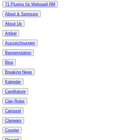
71 Plugins für Webspell RM
About & Sponsors
About Us
Artikel
Auszeichnungen
Bannerrotation
Blog
Breaking News
Kalender
Canditature
Clan Rules
Carousel
Clanwars
Counter
Discord