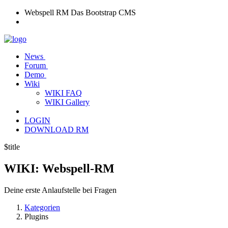
Webspell RM
Das Bootstrap CMS
News
Forum
Demo
Wiki
WIKI FAQ
WIKI Gallery
LOGIN
DOWNLOAD RM
$title
WIKI:
Webspell-RM
Deine erste Anlaufstelle bei Fragen
Kategorien
Plugins