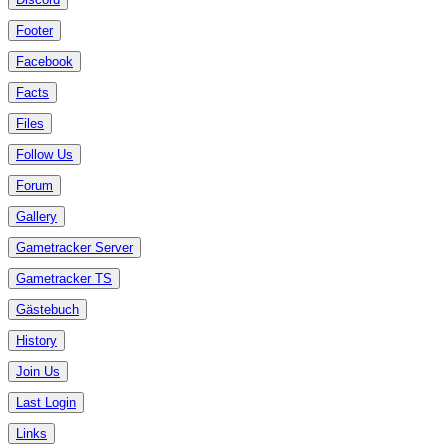
Footer
Facebook
Facts
Files
Follow Us
Forum
Gallery
Gametracker Server
Gametracker TS
Gästebuch
History
Join Us
Last Login
Links